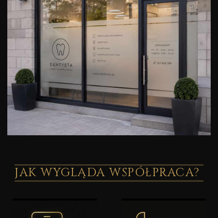
JAK WYGLĄDA WSPÓŁPRACA?