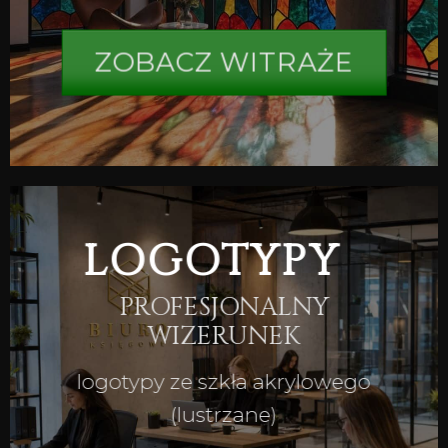
ZOBACZ WITRAŻE
LOGOTYPY
PROFESJONALNY
WIZERUNEK
logotypy ze szkła akrylowego
(lustrzane)