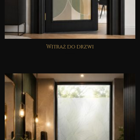
Witraż do drzwi