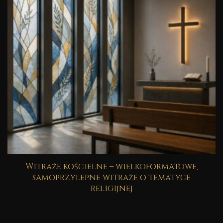
Witraże kościelne – wielkoformatowe,
samoprzylepne witraże o tematyce
religijnej