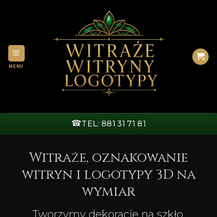
Przewiń
do
zawartości
☎
TEL: 881 31 71 81
Witraże, oznakowanie
witryn i logotypy 3D na
wymiar
Tworzymy dekoracje na szkło,