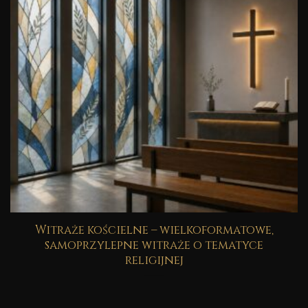
Witraże kościelne – wielkoformatowe,
samoprzylepne witraże o tematyce
religijnej