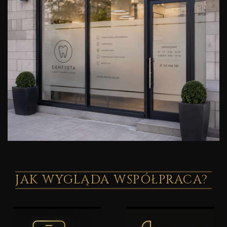
JAK WYGLĄDA WSPÓŁPRACA?