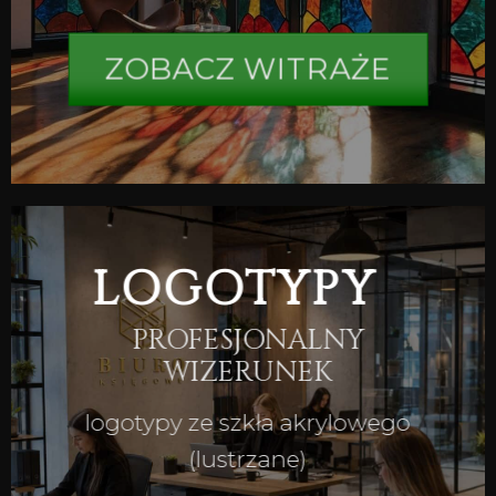
ZOBACZ WITRAŻE
LOGOTYPY
PROFESJONALNY
WIZERUNEK
logotypy ze szkła akrylowego
(lustrzane)