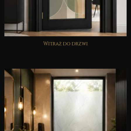
Witraż do drzwi