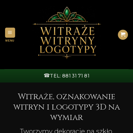
Przewiń
do
zawartości
☎
TEL: 881 31 71 81
Witraże, oznakowanie
witryn i logotypy 3D na
wymiar
Tworzymy dekoracje na szkło,