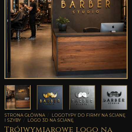
STRONA GŁÓWNA
/
LOGOTYPY DO FIRMY NA ŚCIANĘ
I SZYBY
/
LOGO 3D NA ŚCIANĘ
Trójwymiarowe logo na