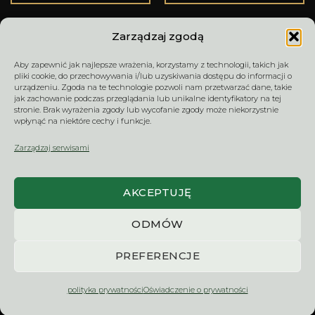
Zarządzaj zgodą
Aby zapewnić jak najlepsze wrażenia, korzystamy z technologii, takich jak
TERMIN DOSTAWY –
REGULAMIN
pliki cookie, do przechowywania i/lub uzyskiwania dostępu do informacji o
CZAS REALIZACJI
SPRZEDAŻY
urządzeniu. Zgoda na te technologie pozwoli nam przetwarzać dane, takie
jak zachowanie podczas przeglądania lub unikalne identyfikatory na tej
stronie. Brak wyrażenia zgody lub wycofanie zgody może niekorzystnie
wpłynąć na niektóre cechy i funkcje.
ZWROTY I
WYCENA / KONTAKT
Zarządzaj serwisami
REKLAMACJE
AKCEPTUJĘ
NaklejkiNaSzyby.pl | NMart sp. z o.o. – dekoracje na
ODMÓW
szkło, witryny firmowe, witraże i logo 3D na wymiar. Od
ponad 20 lat projektujemy i produkujemy rozwiązania
PREFERENCJE
dla klientów indywidualnych, firm i instytucji.
2006 - 2026 © NMart sp. z o.o. Wszelkie prawa
polityka prywatności
Oświadczenie o prywatności
zastrzeżone.