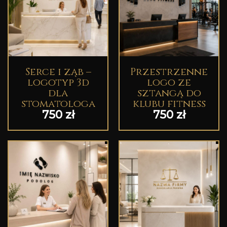
Serce i ząb –
Przestrzenne
logotyp 3d
logo ze
dla
sztangą do
stomatologa
klubu fitness
750
zł
750
zł