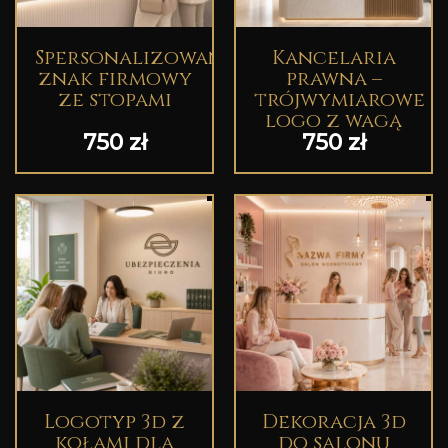
Spersonalizowany
Kancelaria
znak firmowy
prawna –
ze stopami
trójwymiarowe
logo z wagą
750
zł
750
zł
Logotyp 3d z
Dekoracja 3d
kołami dla
do salonu