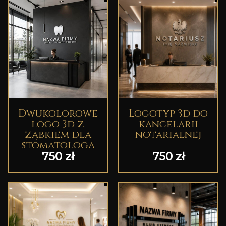
Dwukolorowe
Logotyp 3d do
logo 3d z
kancelarii
ząbkiem dla
notarialnej
stomatologa
750
zł
750
zł