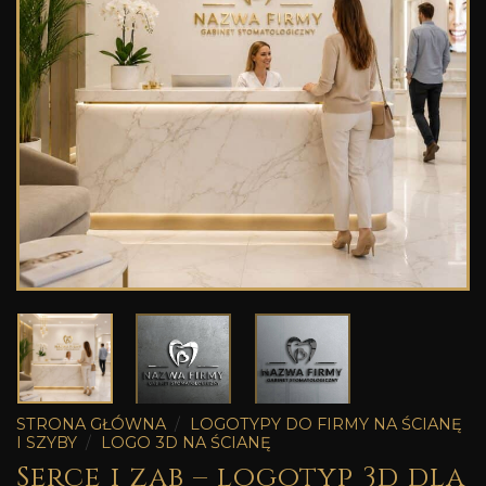
STRONA GŁÓWNA
/
LOGOTYPY DO FIRMY NA ŚCIANĘ
I SZYBY
/
LOGO 3D NA ŚCIANĘ
Serce i ząb – logotyp 3d dla