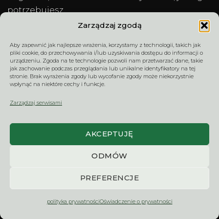
potrzebujesz.
Zarządzaj zgodą
Aby zapewnić jak najlepsze wrażenia, korzystamy z technologii, takich jak
TERMIN DOSTAWY –
REGULAMIN
pliki cookie, do przechowywania i/lub uzyskiwania dostępu do informacji o
CZAS REALIZACJI
SPRZEDAŻY
urządzeniu. Zgoda na te technologie pozwoli nam przetwarzać dane, takie
jak zachowanie podczas przeglądania lub unikalne identyfikatory na tej
stronie. Brak wyrażenia zgody lub wycofanie zgody może niekorzystnie
wpłynąć na niektóre cechy i funkcje.
ZWROTY I
WYCENA / KONTAKT
Zarządzaj serwisami
REKLAMACJE
AKCEPTUJĘ
NaklejkiNaSzyby.pl | NMart sp. z o.o. – dekoracje na
ODMÓW
szkło, witryny firmowe, witraże i logo 3D na wymiar. Od
ponad 20 lat projektujemy i produkujemy rozwiązania
PREFERENCJE
dla klientów indywidualnych, firm i instytucji.
2006 - 2026 © NMart sp. z o.o. Wszelkie prawa
polityka prywatności
Oświadczenie o prywatności
zastrzeżone.