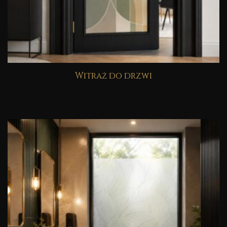
Witraż do drzwi