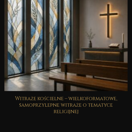
Witraże kościelne – wielkoformatowe,
samoprzylepne witraże o tematyce
religijnej