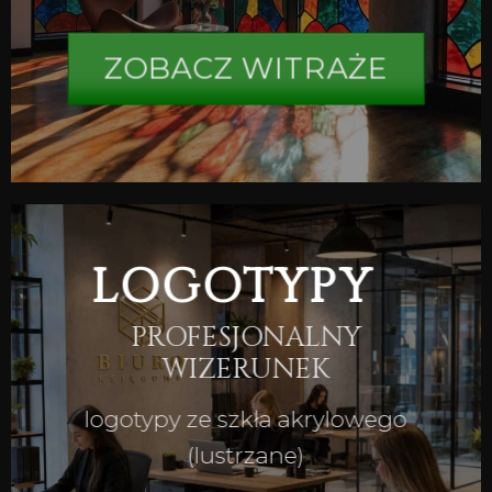
ZOBACZ WITRAŻE
LOGOTYPY
PROFESJONALNY
WIZERUNEK
logotypy ze szkła akrylowego
(lustrzane)