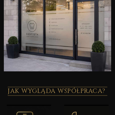
JAK WYGLĄDA WSPÓŁPRACA?