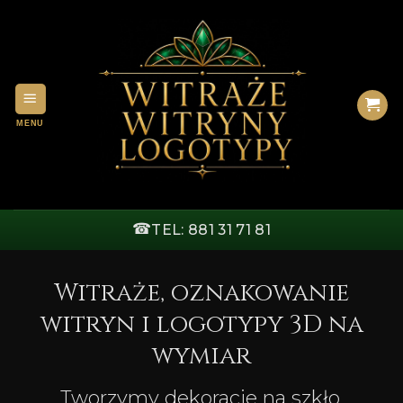
Przewiń
do
zawartości
☎
TEL: 881 31 71 81
Witraże, oznakowanie
witryn i logotypy 3D na
wymiar
Tworzymy dekoracje na szkło,