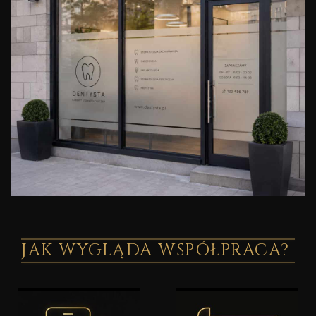
JAK WYGLĄDA WSPÓŁPRACA?