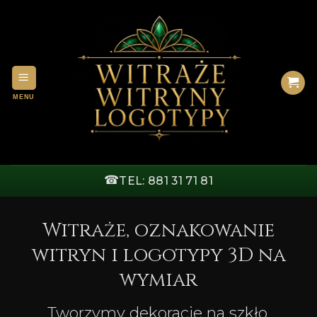
Przewiń
do
zawartości
☎
TEL: 881 31 71 81
Witraże, oznakowanie
witryn i logotypy 3D na
wymiar
Tworzymy dekoracje na szkło,