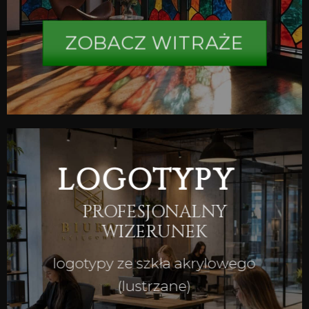
ZOBACZ WITRAŻE
LOGOTYPY
PROFESJONALNY
WIZERUNEK
logotypy ze szkła akrylowego
(lustrzane)