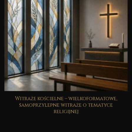
Witraże kościelne – wielkoformatowe,
samoprzylepne witraże o tematyce
religijnej