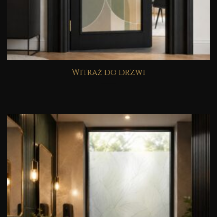
Witraż do drzwi