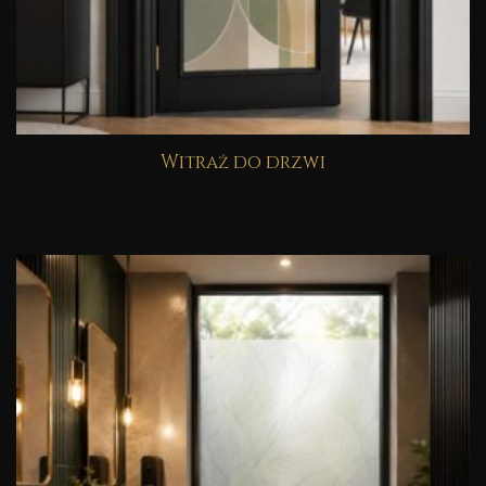
Witraż do drzwi