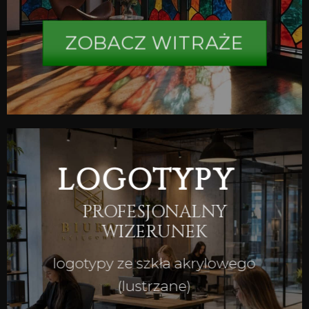
ZOBACZ WITRAŻE
LOGOTYPY
PROFESJONALNY
WIZERUNEK
logotypy ze szkła akrylowego
(lustrzane)