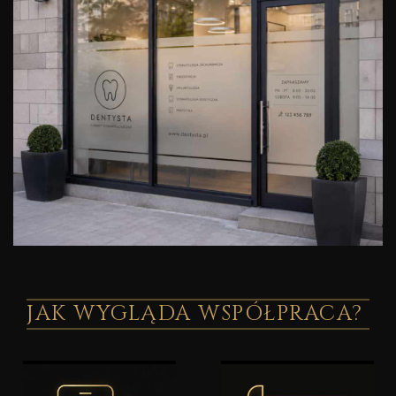
JAK WYGLĄDA WSPÓŁPRACA?