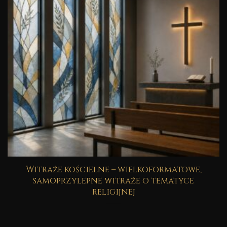
Witraże kościelne – wielkoformatowe,
samoprzylepne witraże o tematyce
religijnej