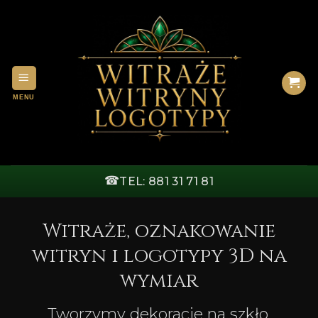
Przewiń
do
zawartości
☎
TEL: 881 31 71 81
Witraże, oznakowanie
witryn i logotypy 3D na
wymiar
Tworzymy dekoracje na szkło,