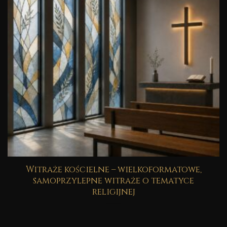
Witraże kościelne – wielkoformatowe,
samoprzylepne witraże o tematyce
religijnej