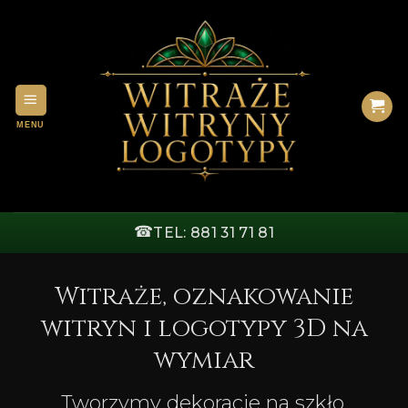
Przewiń
do
zawartości
☎
TEL: 881 31 71 81
Witraże, oznakowanie
witryn i logotypy 3D na
wymiar
Tworzymy dekoracje na szkło,