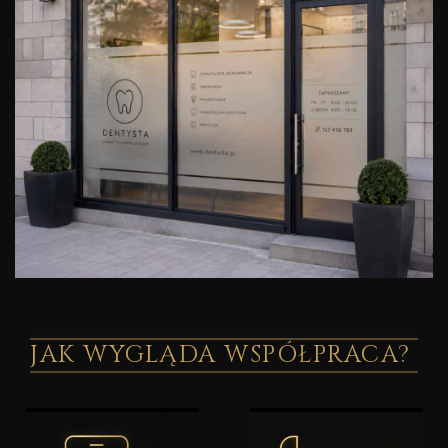
JAK WYGLĄDA WSPÓŁPRACA?