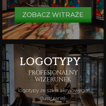
ZOBACZ WITRAŻE
LOGOTYPY
PROFESJONALNY
WIZERUNEK
logotypy ze szkła akrylowego
(lustrzane)