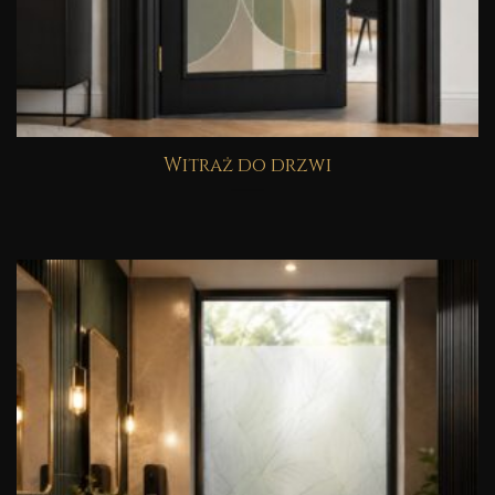
Witraż do drzwi