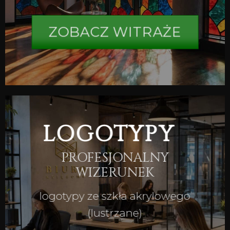
ZOBACZ WITRAŻE
LOGOTYPY
PROFESJONALNY
WIZERUNEK
logotypy ze szkła akrylowego
(lustrzane)