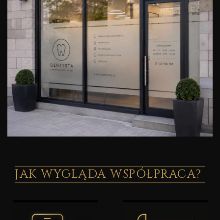
JAK WYGLĄDA WSPÓŁPRACA?