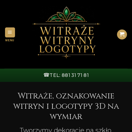
Przewiń
do
zawartości
☎
TEL: 881 31 71 81
Witraże, oznakowanie
witryn i logotypy 3D na
wymiar
Tworzymy dekoracje na szkło,