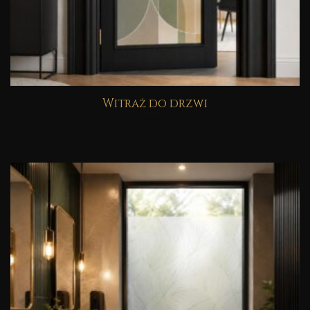
Witraż do drzwi