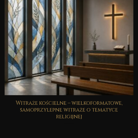
Witraże kościelne – wielkoformatowe,
samoprzylepne witraże o tematyce
religijnej