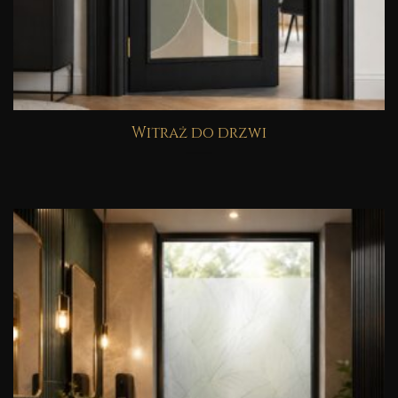
Witraż do drzwi