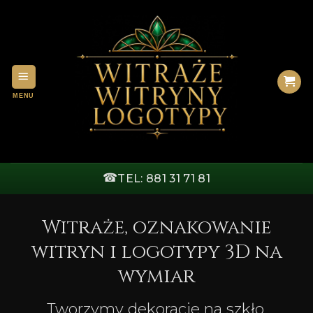
Przewiń
do
zawartości
☎
TEL: 881 31 71 81
Witraże, oznakowanie
witryn i logotypy 3D na
wymiar
Tworzymy dekoracje na szkło,