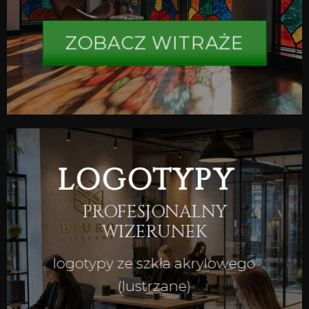
ZOBACZ WITRAŻE
LOGOTYPY
PROFESJONALNY
WIZERUNEK
logotypy ze szkła akrylowego
(lustrzane)