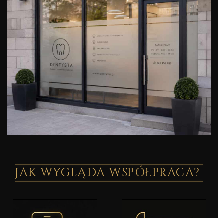
JAK WYGLĄDA WSPÓŁPRACA?