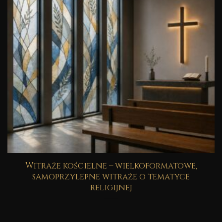
Witraże kościelne – wielkoformatowe,
samoprzylepne witraże o tematyce
religijnej