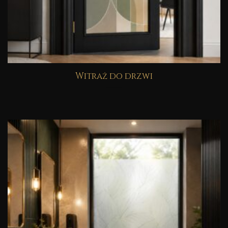
Witraż do drzwi