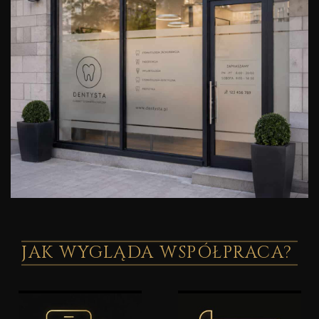
JAK WYGLĄDA WSPÓŁPRACA?