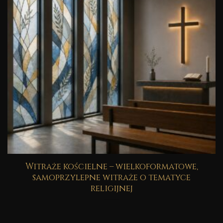
Witraże kościelne – wielkoformatowe,
samoprzylepne witraże o tematyce
religijnej