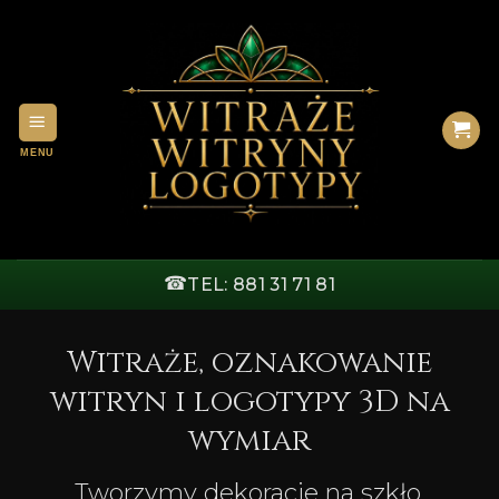
Przewiń
do
zawartości
☎
TEL: 881 31 71 81
Witraże, oznakowanie
witryn i logotypy 3D na
wymiar
Tworzymy dekoracje na szkło,