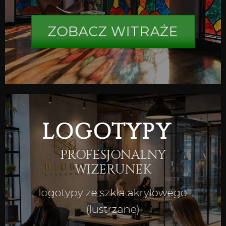
ZOBACZ WITRAŻE
LOGOTYPY
PROFESJONALNY
WIZERUNEK
logotypy ze szkła akrylowego
(lustrzane)