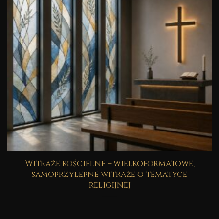
Witraże kościelne – wielkoformatowe,
samoprzylepne witraże o tematyce
religijnej