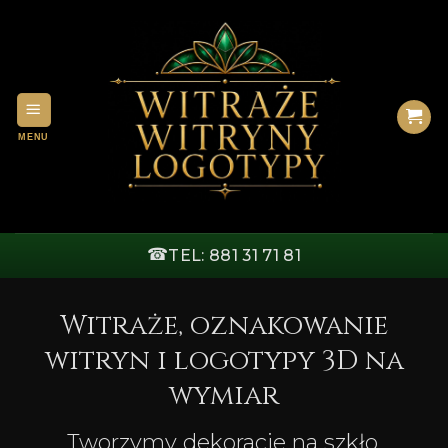
Przewiń
do
zawartości
☎
TEL: 881 31 71 81
Witraże, oznakowanie
witryn i logotypy 3D na
wymiar
Tworzymy dekoracje na szkło,