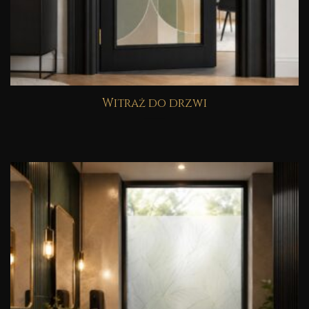
Witraż do drzwi