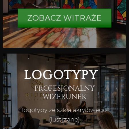
ZOBACZ WITRAŻE
LOGOTYPY
PROFESJONALNY
WIZERUNEK
logotypy ze szkła akrylowego
(lustrzane)