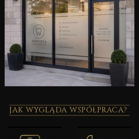
JAK WYGLĄDA WSPÓŁPRACA?