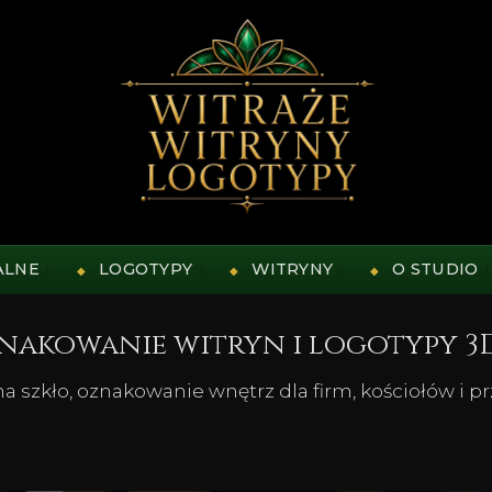
ALNE
LOGOTYPY
WITRYNY
O STUDIO
znakowanie witryn i logotypy 3
 szkło, oznakowanie wnętrz dla firm, kościołów i p