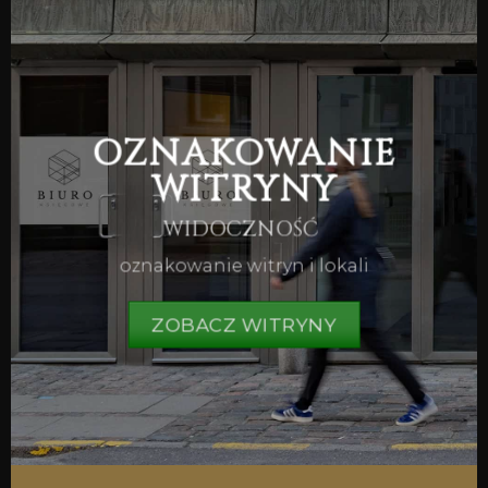
OZNAKOWANIE
WITRYNY
WIDOCZNOŚĆ
oznakowanie witryn i lokali
ZOBACZ WITRYNY