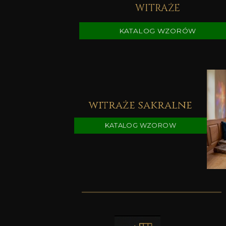
WITRAŻE
KATALOG WZORÓW
witraże sakralne
KATALOG WZOROW