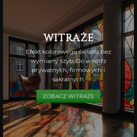
WITRAŻE
Efekt kolorowego światła bez
wymiany szyb. Do wnętrz
prywatnych, firmowych i
sakralnych.
ZOBACZ WITRAŻE