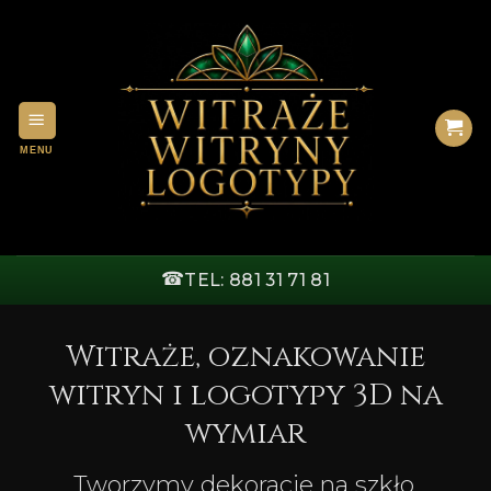
Przewiń
do
zawartości
☎
TEL: 881 31 71 81
Witraże, oznakowanie
witryn i logotypy 3D na
wymiar
Tworzymy dekoracje na szkło,