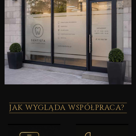
JAK WYGLĄDA WSPÓŁPRACA?