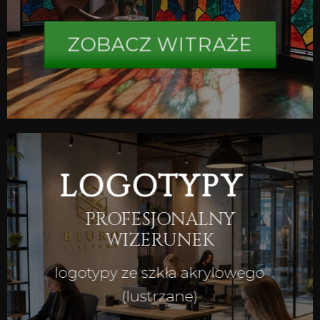
ZOBACZ WITRAŻE
LOGOTYPY
PROFESJONALNY
WIZERUNEK
logotypy ze szkła akrylowego
(lustrzane)