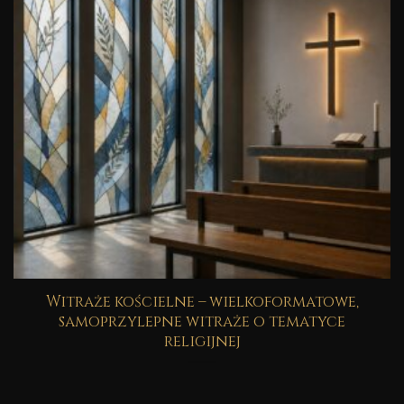
Witraże kościelne – wielkoformatowe,
samoprzylepne witraże o tematyce
religijnej