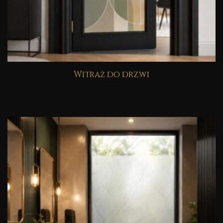
Witraż do drzwi