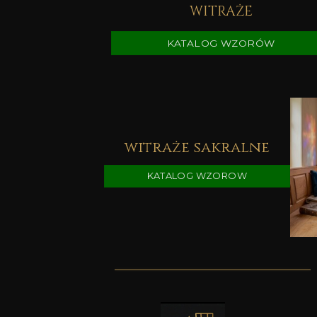
WITRAŻE
KATALOG WZORÓW
witraże sakralne
KATALOG WZOROW