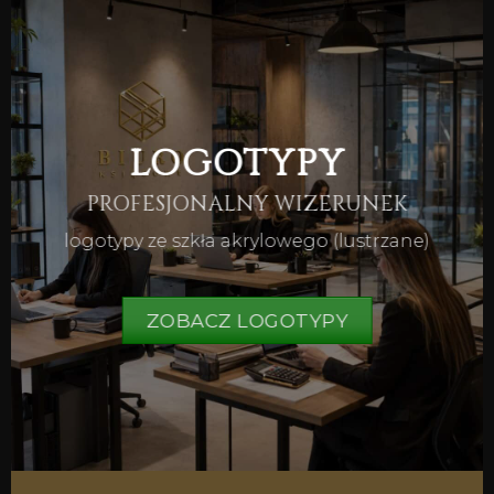
LOGOTYPY
PROFESJONALNY WIZERUNEK
logotypy ze szkła akrylowego (lustrzane)
ZOBACZ LOGOTYPY