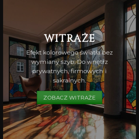
WITRAŻE
Efekt kolorowego światła bez
wymiany szyb. Do wnętrz
prywatnych, firmowych i
sakralnych.
ZOBACZ WITRAŻE