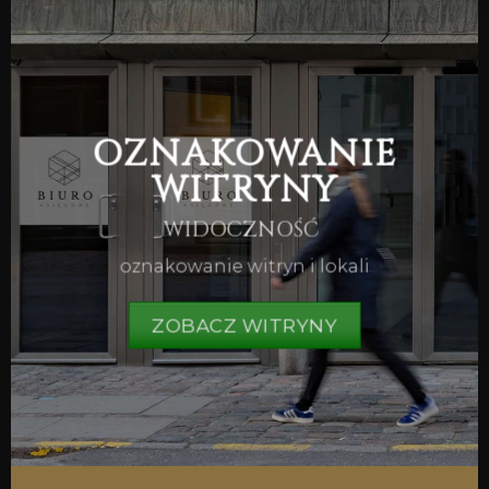
OZNAKOWANIE
WITRYNY
WIDOCZNOŚĆ
oznakowanie witryn i lokali
ZOBACZ WITRYNY