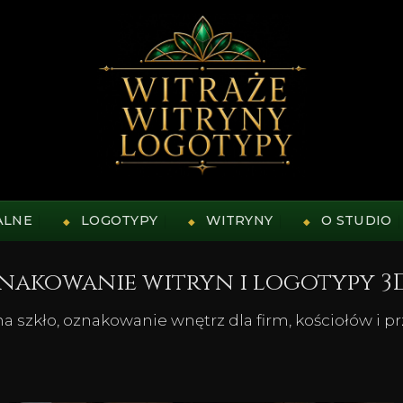
ALNE
LOGOTYPY
WITRYNY
O STUDIO
znakowanie witryn i logotypy 3
 szkło, oznakowanie wnętrz dla firm, kościołów i p