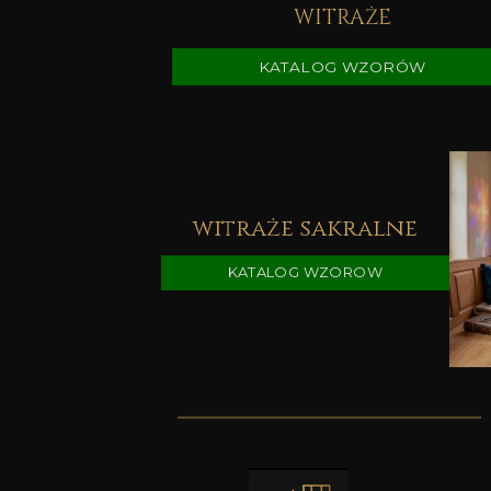
WITRAŻE
KATALOG WZORÓW
witraże sakralne
KATALOG WZOROW