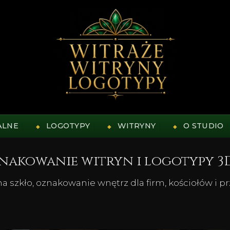
ALNE
LOGOTYPY
WITRYNY
O STUDIO
znakowanie witryn i logotypy 3
 szkło, oznakowanie wnętrz dla firm, kościołów i p