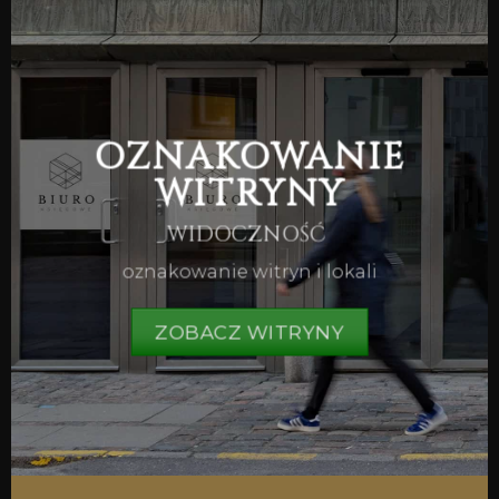
OZNAKOWANIE
WITRYNY
WIDOCZNOŚĆ
oznakowanie witryn i lokali
ZOBACZ WITRYNY