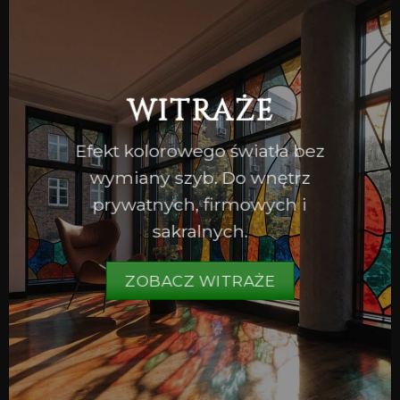
WITRAŻE
Efekt kolorowego światła bez
wymiany szyb. Do wnętrz
prywatnych, firmowych i
sakralnych.
ZOBACZ WITRAŻE