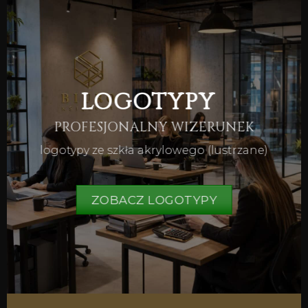
LOGOTYPY
PROFESJONALNY WIZERUNEK
logotypy ze szkła akrylowego (lustrzane)
ZOBACZ LOGOTYPY