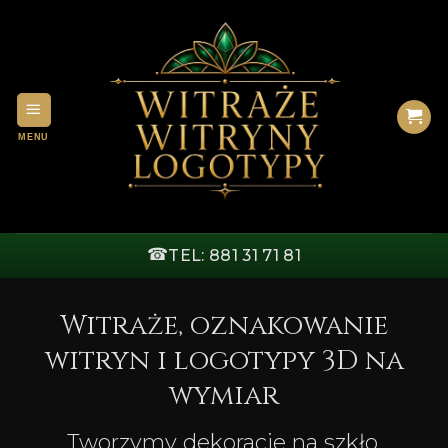
Przewiń
do
zawartości
☎
TEL: 881 31 71 81
Witraże, oznakowanie
witryn i logotypy 3D na
wymiar
Tworzymy dekoracje na szkło,