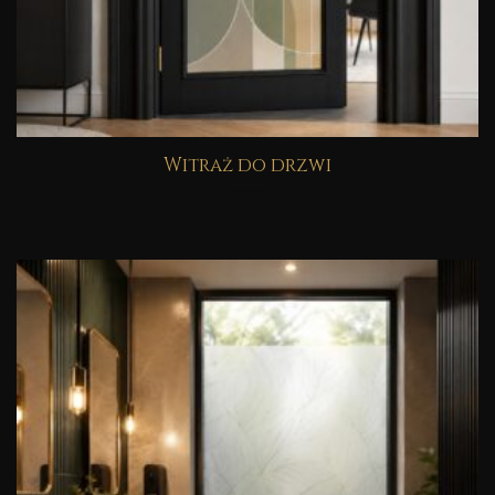
Witraż do drzwi