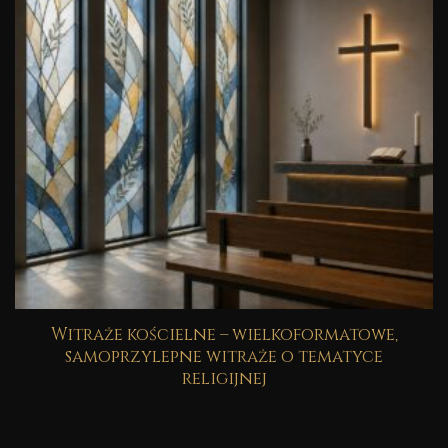
Witraże kościelne – wielkoformatowe,
samoprzylepne witraże o tematyce
religijnej