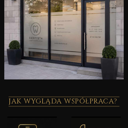
JAK WYGLĄDA WSPÓŁPRACA?