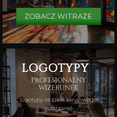
ZOBACZ WITRAŻE
LOGOTYPY
PROFESJONALNY
WIZERUNEK
logotypy ze szkła akrylowego
(lustrzane)