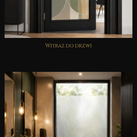
Witraż do drzwi