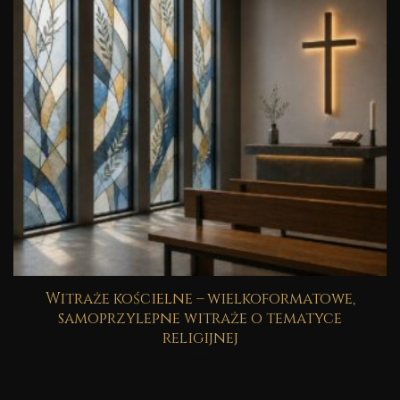
Witraże kościelne – wielkoformatowe,
samoprzylepne witraże o tematyce
religijnej