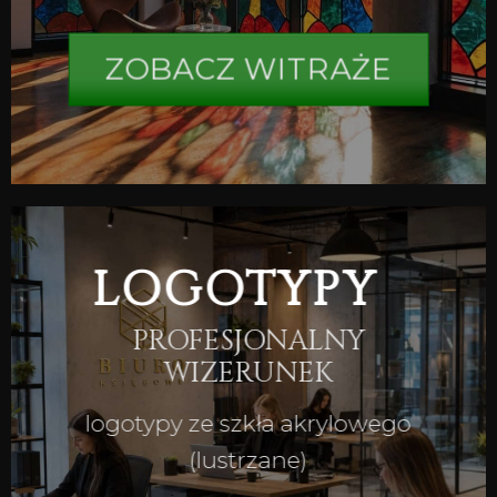
ZOBACZ WITRAŻE
LOGOTYPY
PROFESJONALNY
WIZERUNEK
logotypy ze szkła akrylowego
(lustrzane)