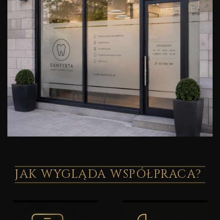
JAK WYGLĄDA WSPÓŁPRACA?