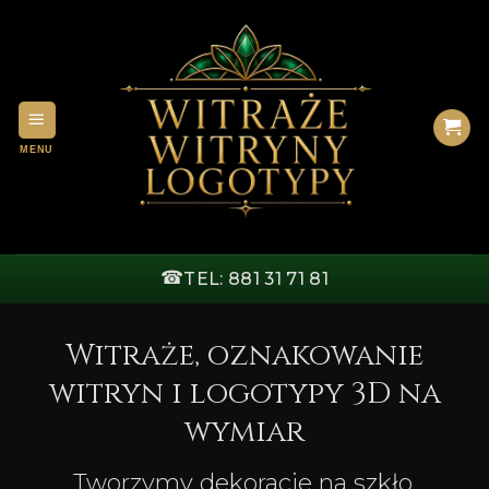
Przewiń
do
zawartości
☎
TEL: 881 31 71 81
Witraże, oznakowanie
witryn i logotypy 3D na
wymiar
Tworzymy dekoracje na szkło,