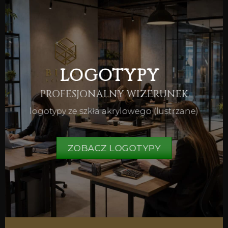
LOGOTYPY
PROFESJONALNY WIZERUNEK
logotypy ze szkła akrylowego (lustrzane)
ZOBACZ LOGOTYPY