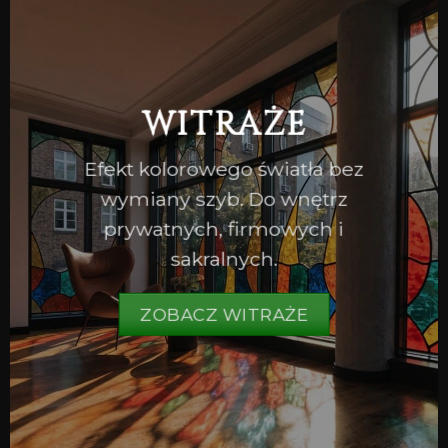
WITRAŻE
Efekt kolorowego światła bez
wymiany szyb. Do wnętrz
prywatnych, firmowych i
sakralnych.
ZOBACZ WITRAŻE