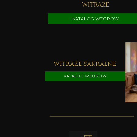
WITRAŻE
KATALOG WZORÓW
witraże sakralne
KATALOG WZOROW