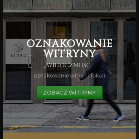
OZNAKOWANIE
WITRYNY
WIDOCZNOŚĆ
oznakowanie witryn i lokali
ZOBACZ WITRYNY