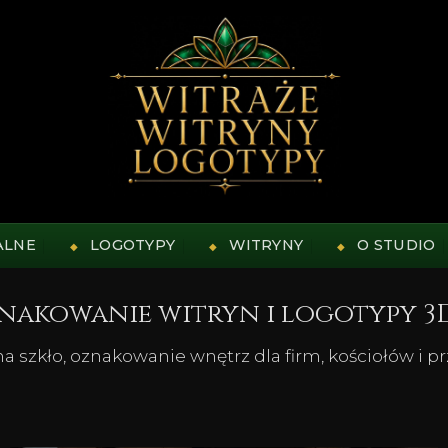
ALNE
LOGOTYPY
WITRYNY
O STUDIO
znakowanie witryn i logotypy 3
 szkło, oznakowanie wnętrz dla firm, kościołów i p