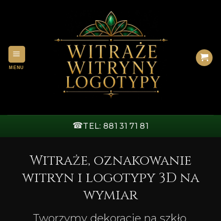
Przewiń
do
zawartości
☎
TEL: 881 31 71 81
Witraże, oznakowanie
witryn i logotypy 3D na
wymiar
Tworzymy dekoracje na szkło,