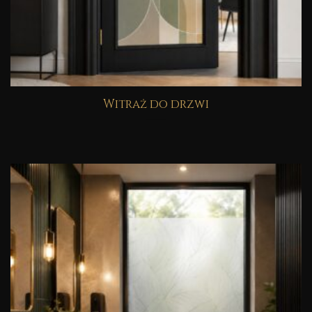
Witraż do drzwi