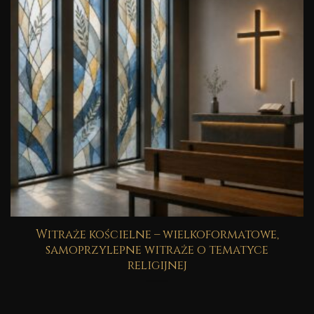
Witraże kościelne – wielkoformatowe,
samoprzylepne witraże o tematyce
religijnej