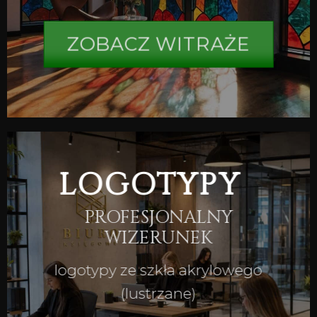
ZOBACZ WITRAŻE
LOGOTYPY
PROFESJONALNY
WIZERUNEK
logotypy ze szkła akrylowego
(lustrzane)