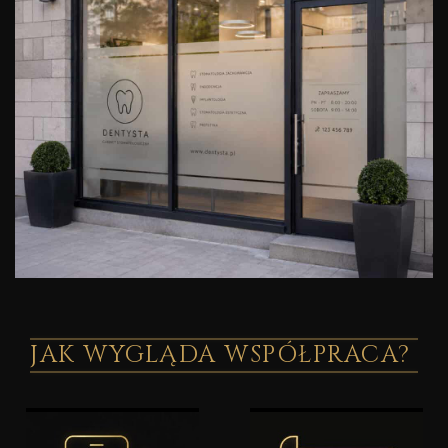
JAK WYGLĄDA WSPÓŁPRACA?