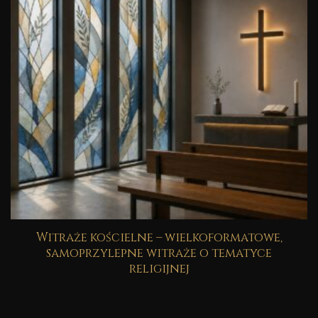
Witraże kościelne – wielkoformatowe,
samoprzylepne witraże o tematyce
religijnej