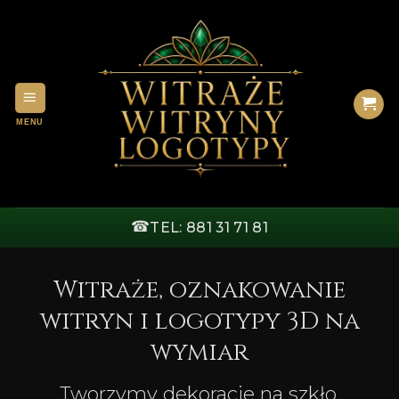
Przewiń
do
zawartości
☎
TEL: 881 31 71 81
Witraże, oznakowanie
witryn i logotypy 3D na
wymiar
Tworzymy dekoracje na szkło,