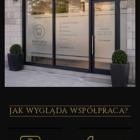
JAK WYGLĄDA WSPÓŁPRACA?