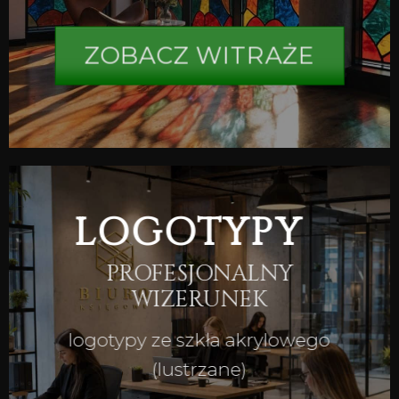
ZOBACZ WITRAŻE
LOGOTYPY
PROFESJONALNY
WIZERUNEK
logotypy ze szkła akrylowego
(lustrzane)