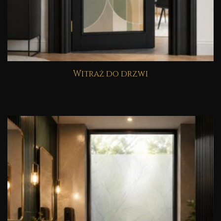
Witraż do drzwi