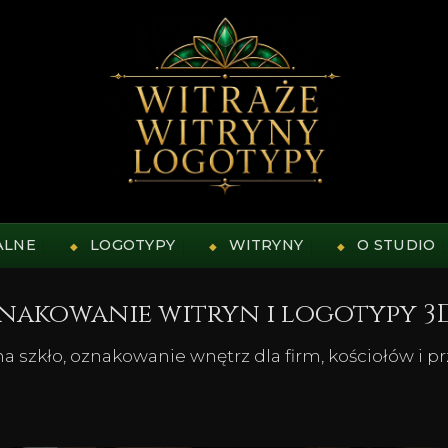
ALNE
LOGOTYPY
WITRYNY
O STUDIO
znakowanie witryn i logotypy 3
 szkło, oznakowanie wnętrz dla firm, kościołów i p