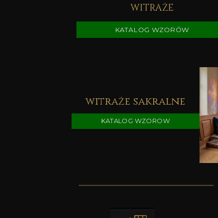
WITRAŻE
KATALOG WZORÓW
witraże sakralne
KATALOG WZOROW