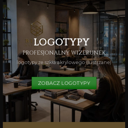
LOGOTYPY
PROFESJONALNY WIZERUNEK
logotypy ze szkła akrylowego (lustrzane)
ZOBACZ LOGOTYPY