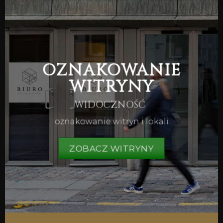
OZNAKOWANIE
WITRYNY
WIDOCZNOŚĆ
oznakowanie witryn i lokali
ZOBACZ WITRYNY