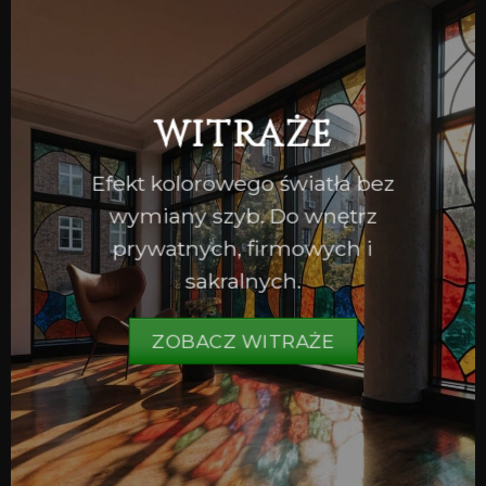
WITRAŻE
Efekt kolorowego światła bez
wymiany szyb. Do wnętrz
prywatnych, firmowych i
sakralnych.
ZOBACZ WITRAŻE