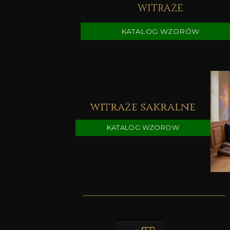
WITRAŻE
KATALOG WZORÓW
witraże sakralne
KATALOG WZOROW