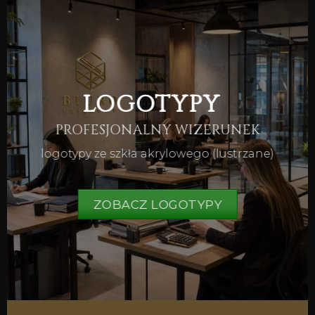
LOGOTYPY
PROFESJONALNY WIZERUNEK
logotypy ze szkła akrylowego (lustrzane)
ZOBACZ LOGOTYPY