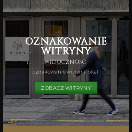
OZNAKOWANIE
WITRYNY
WIDOCZNOŚĆ
oznakowanie witryn i lokali
ZOBACZ WITRYNY