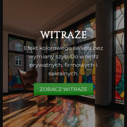
WITRAŻE
Efekt kolorowego światła bez
wymiany szyb. Do wnętrz
prywatnych, firmowych i
sakralnych.
ZOBACZ WITRAŻE