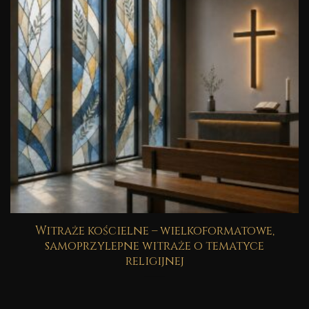
Witraże kościelne – wielkoformatowe,
samoprzylepne witraże o tematyce
religijnej