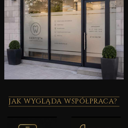
JAK WYGLĄDA WSPÓŁPRACA?