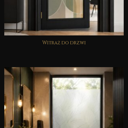
Witraż do drzwi