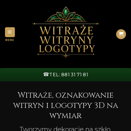
Przewiń
do
zawartości
☎
TEL: 881 31 71 81
Witraże, oznakowanie
witryn i logotypy 3D na
wymiar
Tworzymy dekoracje na szkło,