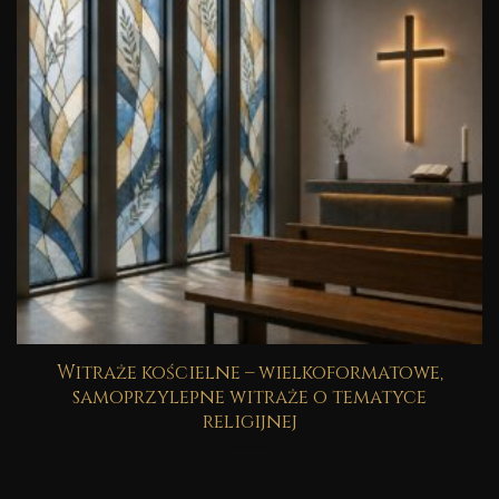
Witraże kościelne – wielkoformatowe,
samoprzylepne witraże o tematyce
religijnej