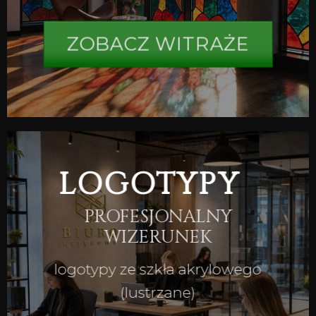
ZOBACZ WITRAŻE
LOGOTYPY
PROFESJONALNY
WIZERUNEK
logotypy ze szkła akrylowego
(lustrzane)