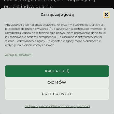
projekt indywidualnie.
Zarządzaj zgodą
Aby zapewnić jak najlepsze wrażenia, korzystamy z technologii, takich jak
TERMIN DOSTAWY –
REGULAMIN
pliki cookie, do przechowywania i/lub uzyskiwania dostępu do informacji o
CZAS REALIZACJI
SPRZEDAŻY
urządzeniu. Zgoda na te technologie pozwoli nam przetwarzać dane, takie
jak zachowanie podczas przeglądania lub unikalne identyfikatory na tej
stronie. Brak wyrażenia zgody lub wycofanie zgody może niekorzystnie
wpłynąć na niektóre cechy i funkcje.
ZWROTY I
WYCENA / KONTAKT
Zarządzaj serwisami
REKLAMACJE
AKCEPTUJĘ
NaklejkiNaSzyby.pl | NMart sp. z o.o. – dekoracje na
ODMÓW
szkło, witryny firmowe, witraże i logo 3D na wymiar. Od
ponad 20 lat projektujemy i produkujemy rozwiązania
PREFERENCJE
dla klientów indywidualnych, firm i instytucji.
2006 - 2026 © NMart sp. z o.o. Wszelkie prawa
polityka prywatności
Oświadczenie o prywatności
zastrzeżone.