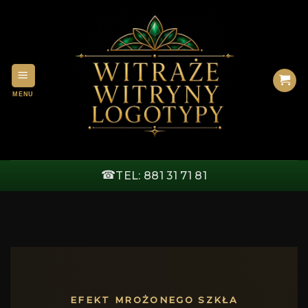
Przewiń
do
zawartości
☎
TEL: 881 31 71 81
EFEKT MROŻONEGO SZKŁA