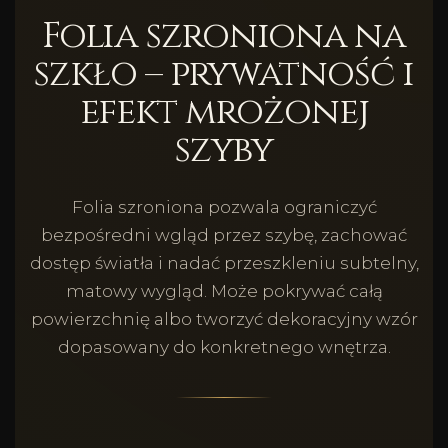
Folia szroniona na
szkło – prywatność i
efekt mrożonej
szyby
Folia szroniona pozwala ograniczyć
bezpośredni wgląd przez szybę, zachować
dostęp światła i nadać przeszkleniu subtelny,
matowy wygląd. Może pokrywać całą
powierzchnię albo tworzyć dekoracyjny wzór
dopasowany do konkretnego wnętrza.