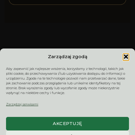
Zarządzaj zgodą
Aby zapewnić jak najlepsze wrażenia, korzystamy z technologii, takich jak
TERMIN DOSTAWY –
REGULAMIN
pliki cookie, do przechowywania i/lub uzyskiwania dostępu do informacji o
CZAS REALIZACJI
SPRZEDAŻY
urządzeniu. Zgoda na te technologie pozwoli nam przetwarzać dane, takie
jak zachowanie podczas przeglądania lub unikalne identyfikatory na tej
stronie. Brak wyrażenia zgody lub wycofanie zgody może niekorzystnie
wpłynąć na niektóre cechy i funkcje.
ZWROTY I
WYCENA / KONTAKT
Zarządzaj serwisami
REKLAMACJE
AKCEPTUJĘ
NaklejkiNaSzyby.pl | NMart sp. z o.o. – dekoracje na